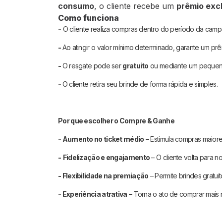
consumo
, o cliente recebe um
prêmio exc
Como funciona
-
O cliente realiza compras dentro do período da camp
-
Ao atingir o valor mínimo determinado, garante um prê
-
O resgate pode ser
gratuito
ou mediante um pequeno 
-
O cliente retira seu brinde de forma rápida e simples.
Por que escolher o Compre & Ganhe
- Aumento no ticket médio
– Estimula compras maior
-
Fidelização e engajamento
– O cliente volta para 
- Flexibilidade na premiação
– Permite brindes gratuit
- Experiência atrativa
– Torna o ato de comprar mais