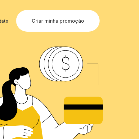
Criar minha promoção
tato