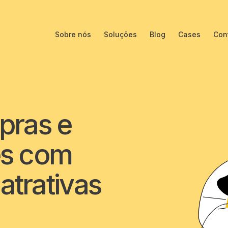
Sobre nós
Soluções
Blog
Cases
Con
pras e
tes com
trativas