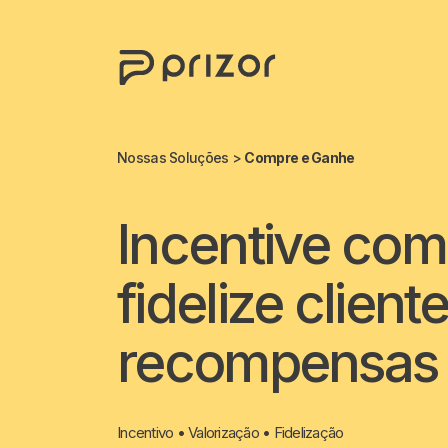
Sobre nós
Nossas Soluções
>
Compre e Ganhe
Soluções
Incentive com
Blog
fidelize clien
Cases
Contato
recompensas a
Lançar campanha
Incentivo • Valorização • Fidelização