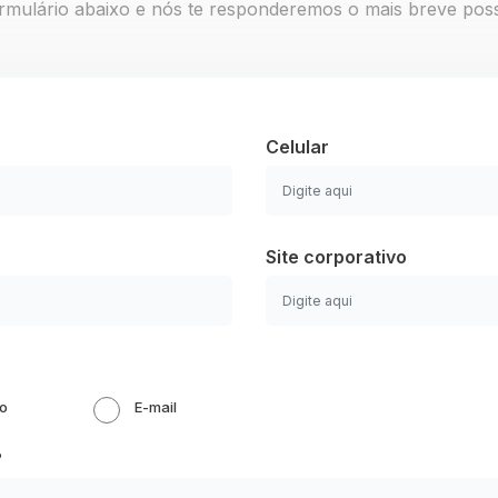
rmulário abaixo e nós te responderemos o mais breve poss
Celular
Site corporativo
ão
E-mail
?