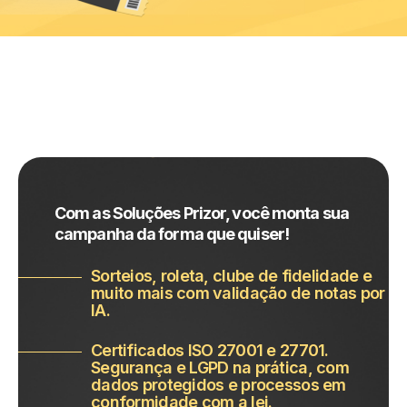
Com as Soluções Prizor, você monta sua
campanha da forma que quiser!
Sorteios, roleta, clube de fidelidade e
muito mais com validação de notas por
IA.
Certificados ISO 27001 e 27701.
Segurança e LGPD na prática, com
dados protegidos e processos em
conformidade com a lei.