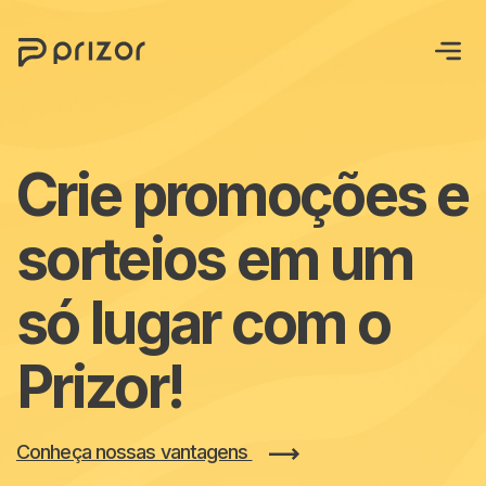
Sobre nós
Crie promoções e
Soluções
sorteios em um
Blog
só lugar com o
Cases
Contato
Prizor!
Lançar campanha
Conheça nossas vantagens