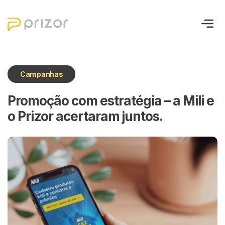
Sobre nós
Campanhas
Soluções
Promoção com estratégia – a Mili e
o Prizor acertaram juntos.
Blog
Cases
Contato
Lançar campanha