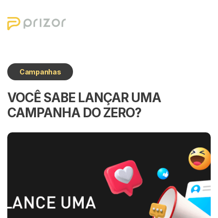
Sobre nós
Campanhas
Soluções
VOCÊ SABE LANÇAR UMA
CAMPANHA DO ZERO?
Blog
Cases
Contato
Lançar campanha